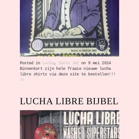
Posted in
Lucha
,
Santa Jet
on 9 mei 2014
Binnenkort zijn hele fraaie nieuwe lucha
libre shirts via deze site te bestellen!!!
>>
LUCHA LIBRE BIJBEL