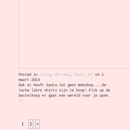
Posted in
Lucha
,
Mercado
,
Santa Jet
on 1
maart 2014
Ook al heeft Santa Jet geen Webshop... de
lucha libre shirts zijn te koop! Klik op de
bestelknop er gaat een wereld voor je open.
>>
2
»
1