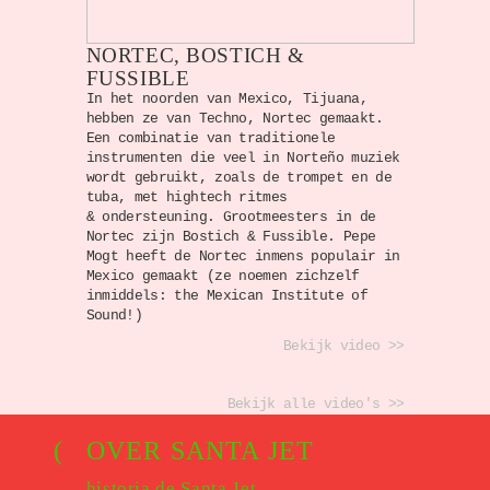
NORTEC, BOSTICH &
FUSSIBLE
In het noorden van Mexico, Tijuana,
hebben ze van Techno, Nortec gemaakt.
Een combinatie van traditionele
instrumenten die veel in Norteño muziek
wordt gebruikt, zoals de trompet en de
tuba, met hightech ritmes
& ondersteuning. Grootmeesters in de
Nortec zijn Bostich & Fussible. Pepe
Mogt heeft de Nortec inmens populair in
Mexico gemaakt (ze noemen zichzelf
inmiddels: the Mexican Institute of
Sound!)
Bekijk video >>
Bekijk alle video's >>
(
OVER SANTA JET
historia de Santa Jet